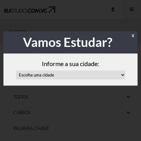
CURSOS
x
Vamos Estudar?
Alavanque sua carreira com nossos cursos. Escolha a
Informe a sua cidade:
melhor opção para você!
TODOS
CURSOS